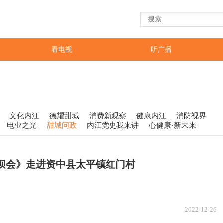
看电视
听广播
文化内江
德耀甜城
消费新观察
健康内江
消防视界
电业之光
甜城问政
内江党史我来讲
心健康·新未来
坝坝会》走进资中县太平镇红门村
2022-12-26