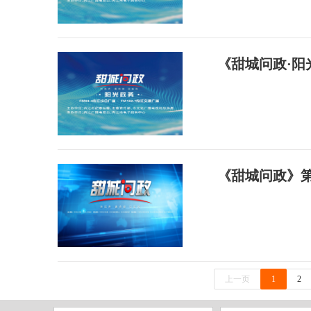
《甜城问政·阳
《甜城问政》第
上一页
1
2