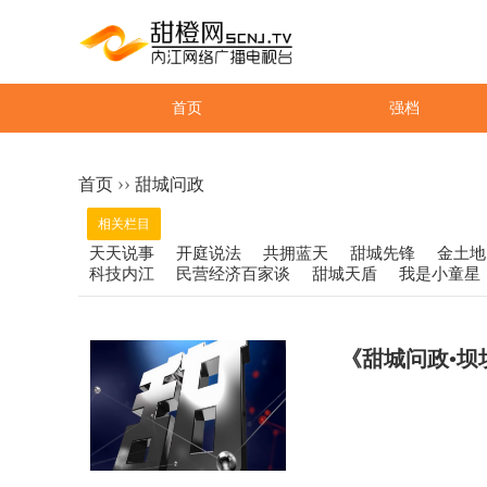
首页
强档
››
首页
甜城问政
相关栏目
天天说事
开庭说法
共拥蓝天
甜城先锋
金土地
科技内江
民营经济百家谈
甜城天盾
我是小童星
《甜城问政•