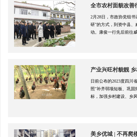
全市农村面貌改善
2月28日，市政协党组
研”的方式，到资中县
动。康俊一行先后前往威远
产业兴旺村貌靓 
日前公布的2023度四
照“补齐弱项短板、巩固
标，加强乡村建设、乡风文
美乡优城 | 不再