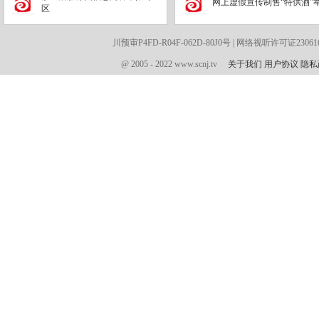
网上虚假宣传制售“特供酒”
区
川预审P4FD-R04F-062D-80J0号 | 网络视听许可证230616
@ 2005 - 2022 www.scnj.tv
关于我们
用户协议
隐私