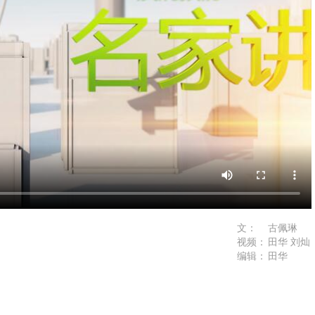
文：
古佩琳
视频：
田华 刘灿
编辑：
田华